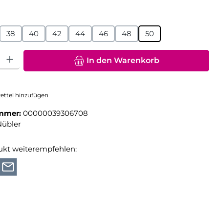
hlen
38
40
42
44
46
48
50
hl: Gib den gewünschten Wert ein oder benutze die Schaltfläche
In den Warenkorb
ttel hinzufügen
mmer:
00000039306708
Nübler
ukt weiterempfehlen: