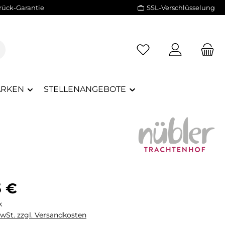
rück-Garantie
SSL-Verschlüsselung
RKEN
STELLENANGEBOTE
eis:
5 €
k
MwSt. zzgl. Versandkosten