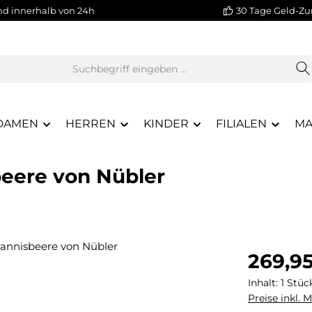
nd innerhalb von 24h
30 Tage Geld-Zu
DAMEN
HERREN
KINDER
FILIALEN
MA
sbeere von Nübler
Regulärer Pr
269,9
Inhalt:
1 Stüc
Preise inkl. 