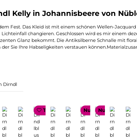
dl Kelly in Johannisbeere von Nübl
edem Fest. Das Kleid ist mit einem schönen Wellen-Jacquard m
Lichteinfall changieren. Geschlossen wird es mir einem deze
enten Glanz bekommt. Die Antiksilberne Schnalle mit floral
he, in der Sie Ihre Habseligkeiten verstauen können.Materia
 Dirndl
LLER
OP SELLER
TOP SELLER
Nur 1 auf Lager!
Nur 1 auf Lager