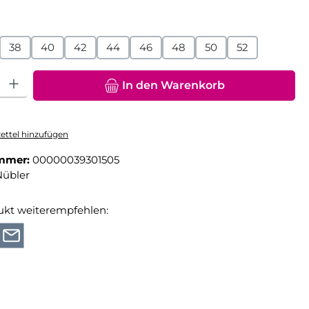
hlen
38
40
42
44
46
48
50
52
hl: Gib den gewünschten Wert ein oder benutze die Schaltfläche
In den Warenkorb
ttel hinzufügen
mmer:
00000039301505
Nübler
ukt weiterempfehlen: