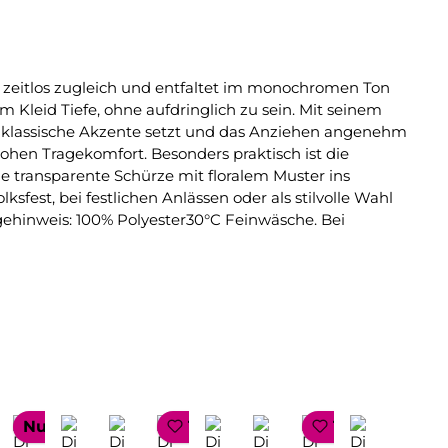
nd zeitlos zugleich und entfaltet im monochromen Ton
 Kleid Tiefe, ohne aufdringlich zu sein. Mit seinem
te klassische Akzente setzt und das Anziehen angenehm
hohen Tragekomfort. Besonders praktisch ist die
 die transparente Schürze mit floralem Muster ins
sfest, bei festlichen Anlässen oder als stilvolle Wahl
egehinweis: 100% Polyester30°C Feinwäsche. Bei
 Lager!
Nur 1 auf Lager!
TOP SELLER
TOP SELLER