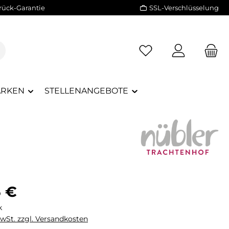
rück-Garantie
SSL-Verschlüsselung
RKEN
STELLENANGEBOTE
eis:
5 €
k
MwSt. zzgl. Versandkosten