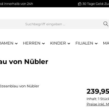
nd innerhalb von 24h
30 Tage Geld-Zu
DAMEN
HERREN
KINDER
FILIALEN
MA
lau von Nübler
Regulärer Pr
239,9
Inhalt:
1 Stüc
Preise inkl. 