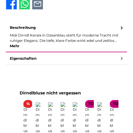
Beschreibung
Midi Dirndl Kerala in Ozeanblau steht für moderne Tracht mit
ruhiger Eleganz. Die tiefe, klare Farbe wirkt edel und zeitlos…
Mehr
Eigenschaften
Produktgalerie überspringen
Dirndlbluse nicht vergessen
Rabatt
%
TOP SELLER
TOP SELL
Nur