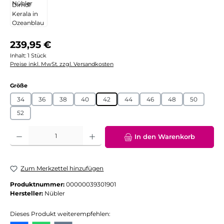
Regulärer Preis:
239,95 €
Inhalt:
1 Stück
Preise inkl. MwSt. zzgl. Versandkosten
auswählen
Größe
34
36
38
40
42
44
46
48
50
52
Produkt Anzahl: Gib den gewünschten Wert ein oder benutze die Schaltflächen
In den Warenkorb
Zum Merkzettel hinzufügen
Produktnummer:
00000039301901
Hersteller:
Nübler
Dieses Produkt weiterempfehlen: