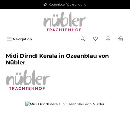
Kostenlose Rücksendung
Zum Hauptinhalt springen
Navigation
Midi Dirndl Kerala in Ozeanblau von
Nübler
Bildergalerie überspringen