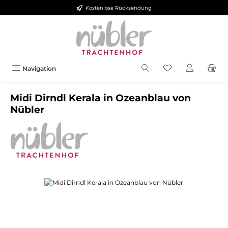
Kostenlose Rücksendung
Zum Hauptinhalt springen
Navigation
Midi Dirndl Kerala in Ozeanblau von
Nübler
Bildergalerie überspringen