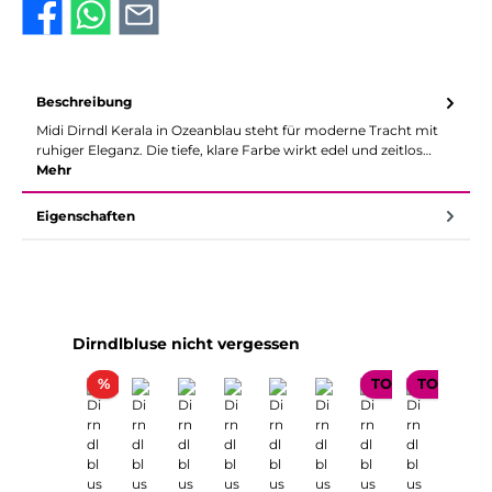
Beschreibung
Midi Dirndl Kerala in Ozeanblau steht für moderne Tracht mit
ruhiger Eleganz. Die tiefe, klare Farbe wirkt edel und zeitlos…
Mehr
Eigenschaften
Produktgalerie überspringen
Dirndlbluse nicht vergessen
Rabatt
%
TOP SELLER
TOP SELL