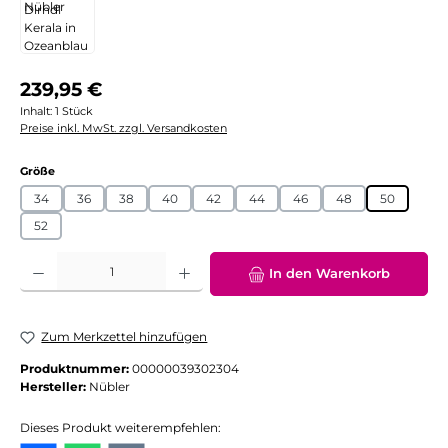
Regulärer Preis:
239,95 €
Inhalt:
1 Stück
Preise inkl. MwSt. zzgl. Versandkosten
auswählen
Größe
34
36
38
40
42
44
46
48
50
52
Produkt Anzahl: Gib den gewünschten Wert ein oder benutze die Schaltflächen
In den Warenkorb
Zum Merkzettel hinzufügen
Produktnummer:
00000039302304
Hersteller:
Nübler
Dieses Produkt weiterempfehlen: