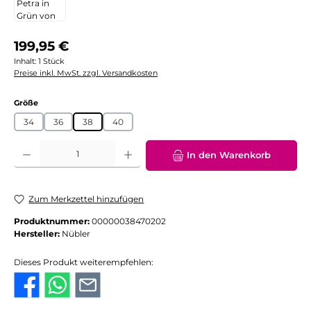
Regulärer Preis:
199,95 €
Inhalt:
1 Stück
Preise inkl. MwSt. zzgl. Versandkosten
auswählen
Größe
34
36
38
40
Produkt Anzahl: Gib den gewünschten Wert ein oder benutze die Schaltflächen
In den Warenkorb
Zum Merkzettel hinzufügen
Produktnummer:
00000038470202
Hersteller:
Nübler
Dieses Produkt weiterempfehlen: