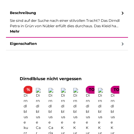
Beschreibung
Sie sind auf der Suche nach einer stilvollen Tracht? Das Dirndl
Petra in Grün von Nübler erfüllt dies durchaus. Das Kleid ha…
Mehr
Eigenschaften
Produktgalerie überspringen
Dirndlbluse nicht vergessen
Rabatt
%
TOP SELLER
TOP SELL
TOP