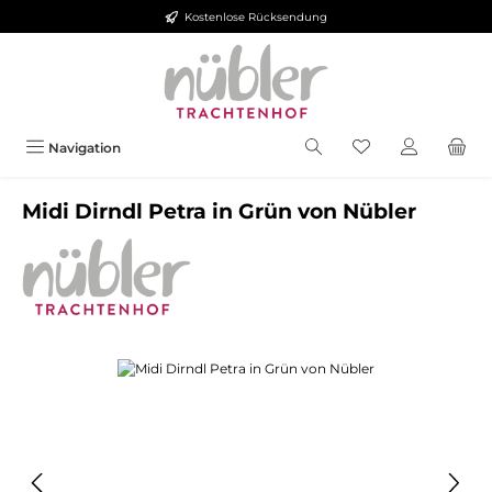
Kostenlose Rücksendung
Zum Hauptinhalt springen
Navigation
Midi Dirndl Petra in Grün von Nübler
Bildergalerie überspringen