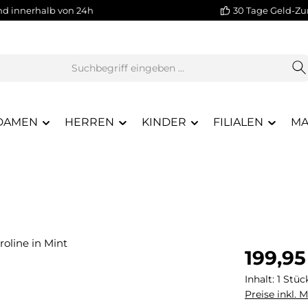
nd innerhalb von 24h
30 Tage Geld-Zu
DAMEN
HERREN
KINDER
FILIALEN
MA
Regulärer Pr
199,95
Inhalt:
1 Stüc
Preise inkl. 