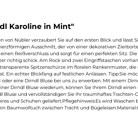
l Karoline in Mint"
von Nübler verzaubert Sie auf den ersten Blick und lässt Si
förmigen Ausschnitt, der von einer dekorativen Zierborte
 einen Reißverschluss und sorgt für einen perfekten Sitz. Di
r richtig schick. Am Rock sind zwei Eingriffstaschen vorhan
transparente Spitzenschürze im floralen Rankenmuster, die 
st. Ein echter Blickfang auf festlichen Anlässen. Tipp:Sie 
oder eine Dirndl Bluse bei uns zu erwerben. Mit einem Dir
einer Dirndl Bluse wiederum, können Sie Ihrem Dirndl einen
ndl Bluse und vervollständigen Sie Ihr traumhaftes Trachten-O
ires und Schuhen geliefert.Pflegehinweis:Es wird Waschen b
in Baumwolltuch zwischen Tracht und Bügeleisen.Material:O