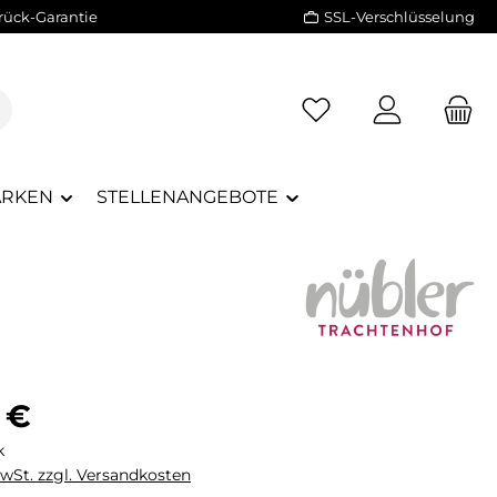
rück-Garantie
SSL-Verschlüsselung
RKEN
STELLENANGEBOTE
eis:
 €
k
MwSt. zzgl. Versandkosten