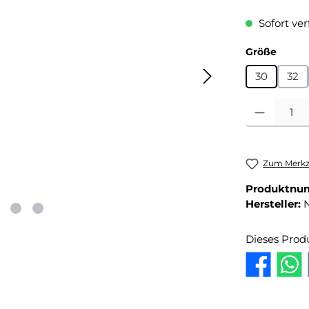
Sofort ver
auswä
Größe
30
32
Produkt Anza
Zum Merkze
Produktnu
Hersteller:
Dieses Prod