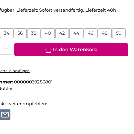
fügbar, Lieferzeit: Sofort versandfertig, Lieferzeit 48h
hlen
34
36
38
40
42
44
46
48
50
hl: Gib den gewünschten Wert ein oder benutze die Schaltfläche
In den Warenkorb
ttel hinzufügen
mmer:
00000039283801
Nübler
ukt weiterempfehlen: