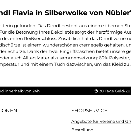
dl Flavia in Silberwolke von Nübler
eiterin gefunden. Das Dirndl besteht aus einem silbernen St
ch. Für die Betonung Ihres Dekolletés sorgt der herzförmige 
m dezenten Reißverschluss. Zusätzlich hat das Dirndl vorne n
irndlschürze ist einem wunderschönen cremegelb gehalten, u
der Schürze. Dank der zwei Eingriffstaschen bietet unsere g
ste oder auch Alltag.Materialzusammensetzung: 60% Polyest
Temperatur und mit einem Tuch dazwischen, um das Kleid zu
nd innerhalb von 24h
30 Tage Geld-Zu
TIONEN
SHOPSERVICE
Angebote für Vereine und G
Bestellung