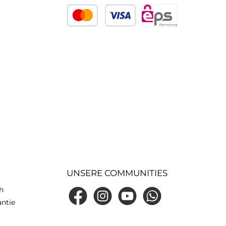
Sofort
PayPal
Später bezahlen
Kredit- oder Debitkarte
eps
UNSERE COMMUNITIES
h
Facebook
Instagram
YouTube
WhatsApp
antie