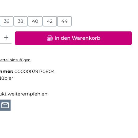
hlen
36
38
40
42
44
hl: Gib den gewünschten Wert ein oder benutze die Schaltfläche
In den Warenkorb
ttel hinzufügen
mmer:
00000039170804
Nübler
ukt weiterempfehlen: