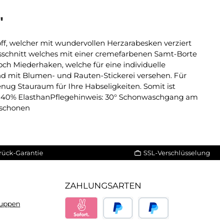
"
off, welcher mit wundervollen Herzarabesken verziert
Ausschnitt welches mit einer cremefarbenen Samt-Borte
och Miederhaken, welche für eine individuelle
nd mit Blumen- und Rauten-Stickerei versehen. Für
enug Stauraum für Ihre Habseligkeiten. Somit ist
er, 40% ElasthanPflegehinweis: 30° Schonwaschgang am
 schonen
rück-Garantie
SSL-Verschlüsselung
ZAHLUNGSARTEN
ruppen