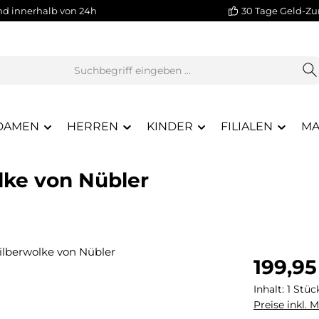
nd innerhalb von 24h
30 Tage Geld-Zu
DAMEN
HERREN
KINDER
FILIALEN
MA
olke von Nübler
Regulärer Pr
199,95
Inhalt:
1 Stüc
Preise inkl. 