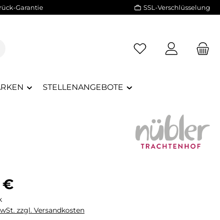
rück-Garantie
SSL-Verschlüsselung
RKEN
STELLENANGEBOTE
eis:
 €
k
MwSt. zzgl. Versandkosten