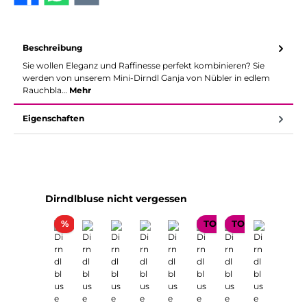
Beschreibung
Sie wollen Eleganz und Raffinesse perfekt kombinieren? Sie
werden von unserem Mini-Dirndl Ganja von Nübler in edlem
Rauchbla…
Mehr
Eigenschaften
Produktgalerie überspringen
Dirndlbluse nicht vergessen
Rabatt
%
TOP SELLER
TOP SELLER