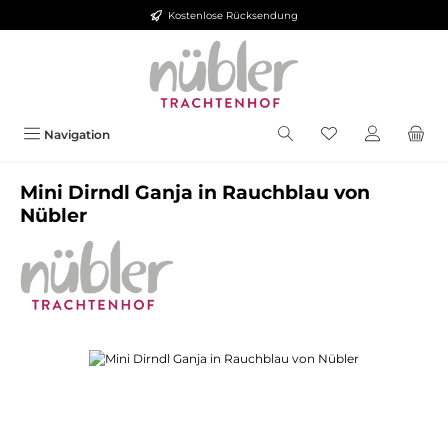
Kostenlose Rücksendung
Zum Hauptinhalt springen
Navigation
Mini Dirndl Ganja in Rauchblau von
Nübler
Bildergalerie überspringen