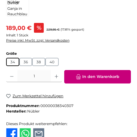
Verkaufspreis:
189,00 €
%
Regulärer Preis:
229,95 €
(17.81% gespart)
Inhalt:
1 Stück
Preise inkl. MwSt. zzgl. Versandkosten
auswählen
Größe
34
36
38
40
Produkt Anzahl: Gib den gewünschten Wert ein oder benutze die Schaltflächen
In den Warenkorb
Zum Merkzettel hinzufügen
Produktnummer:
00000038340307
Hersteller:
Nübler
Dieses Produkt weiterempfehlen: