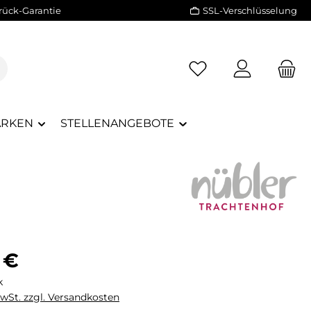
rück-Garantie
SSL-Verschlüsselung
RKEN
STELLENANGEBOTE
eis:
 €
k
MwSt. zzgl. Versandkosten