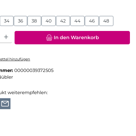
hlen
34
36
38
40
42
44
46
48
hl: Gib den gewünschten Wert ein oder benutze die Schaltfläche
In den Warenkorb
ttel hinzufügen
mmer:
00000039372505
Nübler
ukt weiterempfehlen: