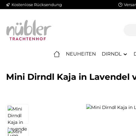
Kostenlose Rücksendung
Versa
m Hauptinhalt springen
Zur Suche springen
Zur Hauptnavigation springen
NEUHEITEN
DIRNDL
Mini Dirndl Kaja in Lavendel
Bildergalerie überspringen