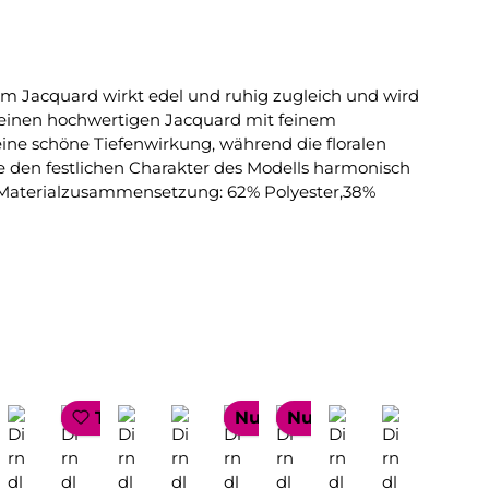
em Jacquard wirkt edel und ruhig zugleich und wird
t einen hochwertigen Jacquard mit feinem
ine schöne Tiefenwirkung, während die floralen
ie den festlichen Charakter des Modells harmonisch
nen.Materialzusammensetzung: 62% Polyester,38%
TOP SELLER
Nur 1 auf Lager!
Nur 1 auf Lager!