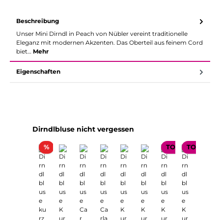
Beschreibung
Unser Mini Dirndl in Peach von Nübler vereint traditionelle
Eleganz mit modernen Akzenten. Das Oberteil aus feinem Cord
biet…
Mehr
Eigenschaften
Produktgalerie überspringen
Dirndlbluse nicht vergessen
Rabatt
%
TOP SELLER
TOP SELL