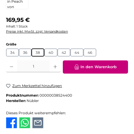
Regulärer Preis:
169,95 €
Inhalt:
1 Stück
Preise inkl. MwSt. zzgl. Versandkosten
auswählen
Größe
34
36
38
40
42
44
46
Produkt Anzahl: Gib den gewünschten Wert ein oder benutze die Schaltflächen
In den Warenkorb
Zum Merkzettel hinzufügen
Produktnummer:
00000038524400
Hersteller:
Nübler
Dieses Produkt weiterempfehlen: