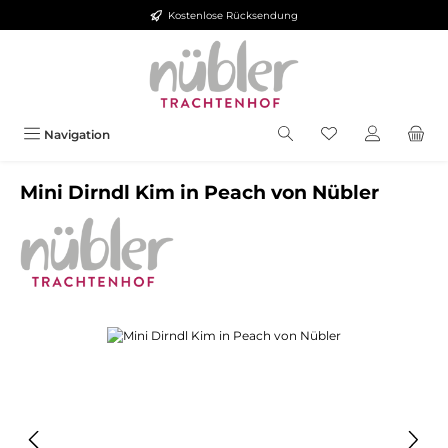
Kostenlose Rücksendung
Zum Hauptinhalt springen
Navigation
Mini Dirndl Kim in Peach von Nübler
Bildergalerie überspringen