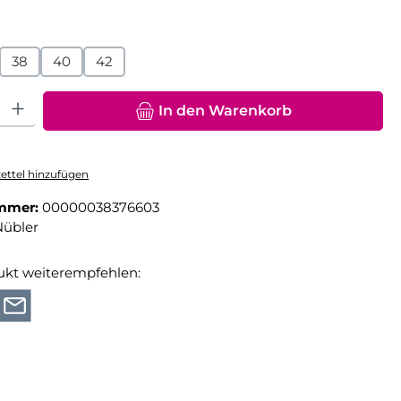
hlen
38
40
42
hl: Gib den gewünschten Wert ein oder benutze die Schaltfläche
In den Warenkorb
ttel hinzufügen
mmer:
00000038376603
Nübler
ukt weiterempfehlen: