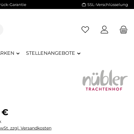
rück-Garantie
SSL-Verschlüsselung
RKEN
STELLENANGEBOTE
eis:
 €
k
MwSt. zzgl. Versandkosten