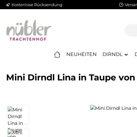
Kostenlose Rücksendung
Versa
m Hauptinhalt springen
Zur Suche springen
Zur Hauptnavigation springen
NEUHEITEN
DIRNDL
Mini Dirndl Lina in Taupe von
Bildergalerie überspringen