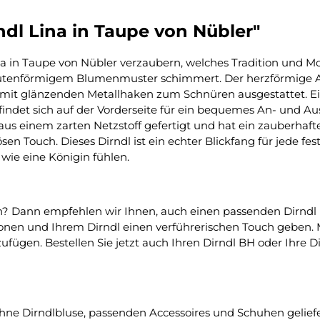
dl Lina in Taupe von Nübler"
a in Taupe von Nübler verzaubern, welches Tradition und Mod
autenförmigem Blumenmuster schimmert. Der herzförmige Aus
ist mit glänzenden Metallhaken zum Schnüren ausgestattet. 
efindet sich auf der Vorderseite für ein bequemes An- und Au
st aus einem zarten Netzstoff gefertigt und hat ein zauberha
n Touch. Dieses Dirndl ist ein echter Blickfang für jede fe
 wie eine Königin fühlen.
? Dann empfehlen wir Ihnen, auch einen passenden Dirndl B
onen und Ihrem Dirndl einen verführerischen Touch geben. 
fügen. Bestellen Sie jetzt auch Ihren Dirndl BH oder Ihre D
hne Dirndlbluse, passenden Accessoires und Schuhen geliefe