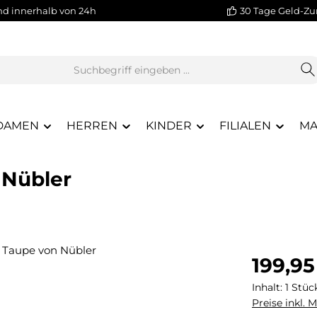
nd innerhalb von 24h
30 Tage Geld-Zu
DAMEN
HERREN
KINDER
FILIALEN
MA
 Nübler
Regulärer Pr
199,95
Inhalt:
1 Stüc
Preise inkl. 