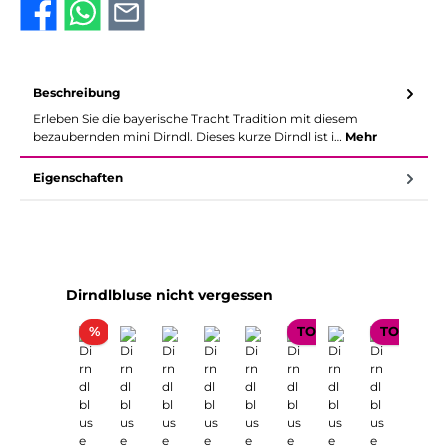
Beschreibung
Erleben Sie die bayerische Tracht Tradition mit diesem
bezaubernden mini Dirndl. Dieses kurze Dirndl ist i…
Mehr
Eigenschaften
Produktgalerie überspringen
Dirndlbluse nicht vergessen
Rabatt
%
TOP SELLER
TOP SELL
Nur