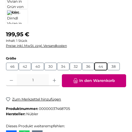
Regulärer Preis:
199,95 €
Inhalt:
1 Stück
Preise inkl. MwSt. zzgl. Versandkosten
auswählen
Größe
46
42
40
30
34
32
36
44
38
Produkt Anzahl: Gib den gewünschten Wert ein oder benutze die Schaltflächen
In den Warenkorb
Zum Merkzettel hinzufügen
Produktnummer:
00000037468705
Hersteller:
Nübler
Dieses Produkt weiterempfehlen: