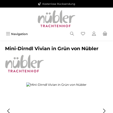
Kostenlose Rücksendung
Zum Hauptinhalt springen
Navigation
Mini-Dirndl Vivian in Grün von Nübler
Bildergalerie überspringen