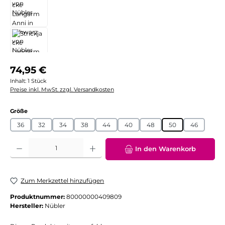
Regulärer Preis:
74,95 €
Inhalt:
1 Stück
Preise inkl. MwSt. zzgl. Versandkosten
auswählen
Größe
36
32
34
38
44
40
48
50
46
Produkt Anzahl: Gib den gewünschten Wert ein oder benutze die Schaltflächen
In den Warenkorb
Zum Merkzettel hinzufügen
Produktnummer:
80000000409809
Hersteller:
Nübler