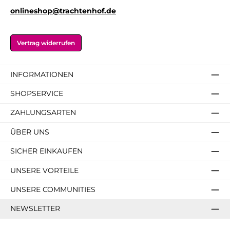
er
er
N
v
N
N
N
onlineshop@trachtenhof.de
ü
o
ü
ü
ü
bl
n
bl
bl
bl
er
N
er
er
er
ü
Vertrag widerrufen
bl
er
INFORMATIONEN
SHOPSERVICE
ZAHLUNGSARTEN
ÜBER UNS
SICHER EINKAUFEN
UNSERE VORTEILE
UNSERE COMMUNITIES
NEWSLETTER