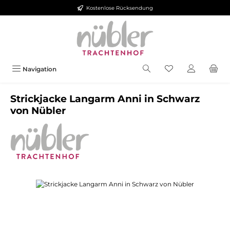
Kostenlose Rücksendung
Zum Hauptinhalt springen
Navigation
Strickjacke Langarm Anni in Schwarz
von Nübler
Bildergalerie überspringen