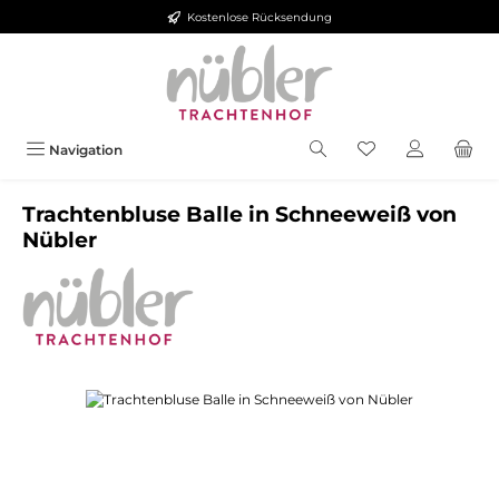
Kostenlose Rücksendung
Zum Hauptinhalt springen
Navigation
Trachtenbluse Balle in Schneeweiß von
Nübler
Bildergalerie überspringen