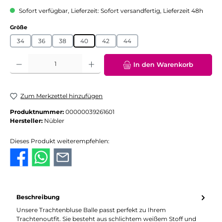
Sofort verfügbar, Lieferzeit: Sofort versandfertig, Lieferzeit 48h
auswählen
Größe
34
36
38
40
42
44
Produkt Anzahl: Gib den gewünschten Wert ein oder benutze die Schaltflächen
In den Warenkorb
Zum Merkzettel hinzufügen
Produktnummer:
00000039261601
Hersteller:
Nübler
Dieses Produkt weiterempfehlen:
Beschreibung
Unsere Trachtenbluse Balle passt perfekt zu Ihrem
Trachtenoutfit. Sie besteht aus schlichtem weißem Stoff und