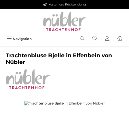
Kostenlose Rücksendung
Zum Hauptinhalt springen
Navigation
Trachtenbluse Bjelle in Elfenbein von
Nübler
Bildergalerie überspringen