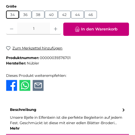
auswählen
Größe
34
36
38
40
42
44
46
Produkt Anzahl: Gib den gewünschten Wert ein oder benutze die Schaltflächen
In den Warenkorb
Zum Merkzettel hinzufügen
Produktnummer:
00000039376701
Hersteller:
Nübler
Dieses Produkt weiterempfehlen:
Beschreibung
Unsere Bjelle in Elfenbein ist die perfekte Begleiterin auf jedem
Fest. Geschmückt ist diese mit einer edlen Blätter-Broderi…
Mehr