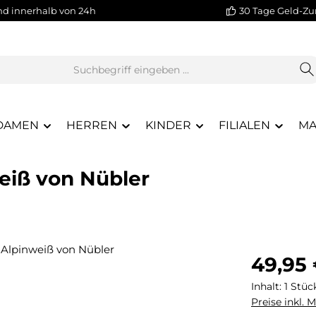
nd innerhalb von 24h
30 Tage Geld-Zu
DAMEN
HERREN
KINDER
FILIALEN
MA
weiß von Nübler
Regulärer Pr
49,95
Inhalt:
1 Stüc
Preise inkl. 