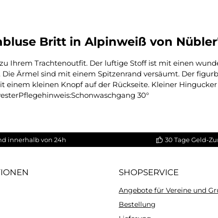
luse Britt in Alpinweiß von Nübler
g zu Ihrem Trachtenoutfit. Der luftige Stoff ist mit einen
 Die Ärmel sind mit einem Spitzenrand versäumt. Der figurb
t einem kleinen Knopf auf der Rückseite. Kleiner Hingucker 
esterPflegehinweis:Schonwaschgang 30°
nd innerhalb von 24h
30 Tage Geld-Zu
TIONEN
SHOPSERVICE
Angebote für Vereine und G
Bestellung