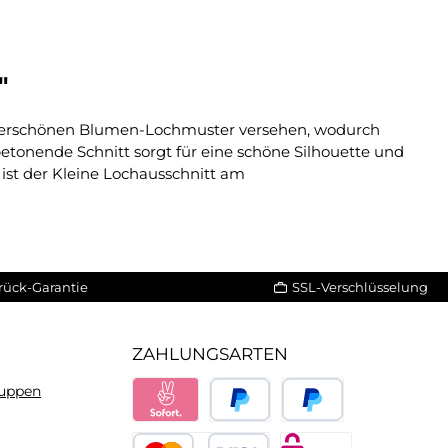
"
 wunderschönen Blumen-Lochmuster versehen, wodurch
etonende Schnitt sorgt für eine schöne Silhouette und
ist der Kleine Lochausschnitt am
rück-Garantie
SSL-Verschlüsselung
ZAHLUNGSARTEN
ruppen
Sofort
PayPal
Später bezahlen