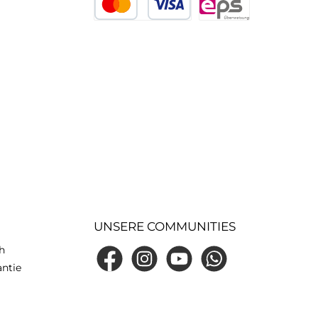
Kredit- oder Debitkarte
eps
UNSERE COMMUNITIES
h
Facebook
Instagram
YouTube
WhatsApp
antie