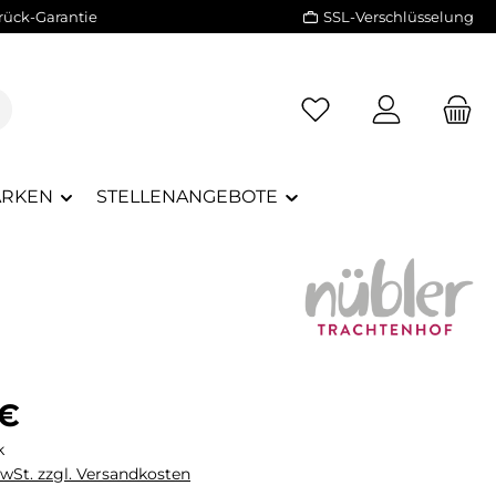
rück-Garantie
SSL-Verschlüsselung
RKEN
STELLENANGEBOTE
eis:
 €
k
MwSt. zzgl. Versandkosten