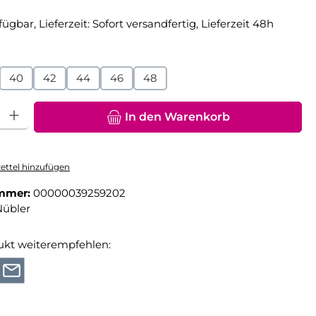
fügbar, Lieferzeit: Sofort versandfertig, Lieferzeit 48h
hlen
40
42
44
46
48
hl: Gib den gewünschten Wert ein oder benutze die Schaltfläche
In den Warenkorb
ttel hinzufügen
mmer:
00000039259202
Nübler
ukt weiterempfehlen: