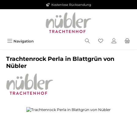
Kostenlose Rücksendung
Zum Hauptinhalt springen
Navigation
Trachtenrock Perla in Blattgrün von
Nübler
Bildergalerie überspringen