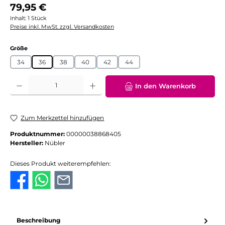
Regulärer Preis:
79,95 €
Inhalt:
1 Stück
Preise inkl. MwSt. zzgl. Versandkosten
auswählen
Größe
34
36
38
40
42
44
Produkt Anzahl: Gib den gewünschten Wert ein oder benutze die Schaltflächen
In den Warenkorb
Zum Merkzettel hinzufügen
Produktnummer:
00000038868405
Hersteller:
Nübler
Dieses Produkt weiterempfehlen:
Beschreibung