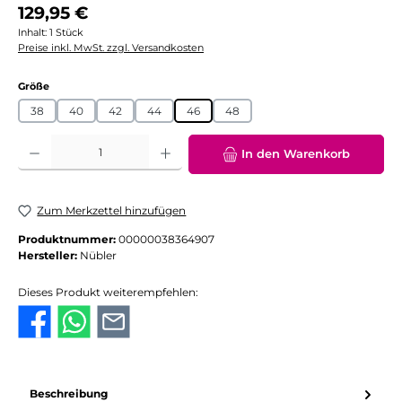
Regulärer Preis:
129,95 €
Inhalt:
1 Stück
Preise inkl. MwSt. zzgl. Versandkosten
auswählen
Größe
38
40
42
44
46
48
Produkt Anzahl: Gib den gewünschten Wert ein oder benutze die Schaltflächen
In den Warenkorb
Zum Merkzettel hinzufügen
Produktnummer:
00000038364907
Hersteller:
Nübler
Dieses Produkt weiterempfehlen:
Beschreibung