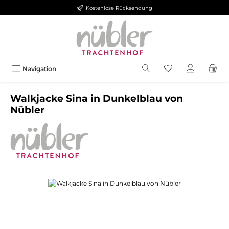
Kostenlose Rücksendung
Zum Hauptinhalt springen
Navigation
Walkjacke Sina in Dunkelblau von
Nübler
Bildergalerie überspringen