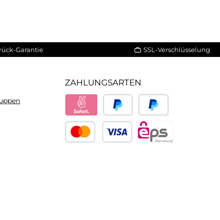
rück-Garantie
SSL-Verschlüsselung
ZAHLUNGSARTEN
ruppen
Sofort
PayPal
Später bezahlen
Kredit- oder Debitkarte
eps