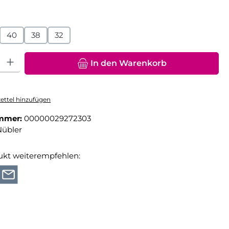
hlen
40
38
32
hl: Gib den gewünschten Wert ein oder benutze die Schaltfläche
In den Warenkorb
ttel hinzufügen
mmer:
00000029272303
Nübler
ukt weiterempfehlen: