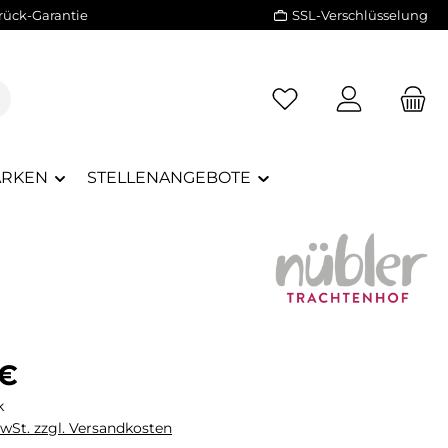
rück-Garantie
SSL-Verschlüsselung
RKEN
STELLENANGEBOTE
eis:
 €
k
MwSt. zzgl. Versandkosten