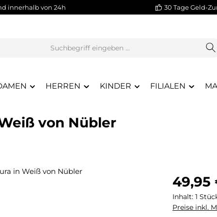
nd innerhalb von 24h
30 Tage Geld-Zu
DAMEN
HERREN
KINDER
FILIALEN
MA
 Weiß von Nübler
Regulärer Pr
49,95
Inhalt:
1 Stüc
Preise inkl. 