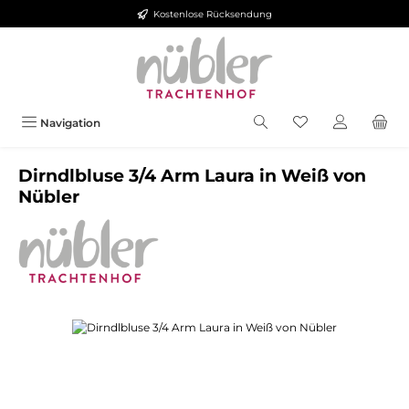
Kostenlose Rücksendung
Zum Hauptinhalt springen
Navigation
Dirndlbluse 3/4 Arm Laura in Weiß von
Nübler
Bildergalerie überspringen