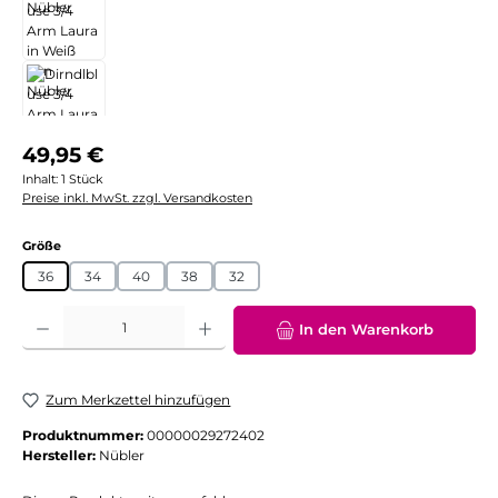
Regulärer Preis:
49,95 €
Inhalt:
1 Stück
Preise inkl. MwSt. zzgl. Versandkosten
auswählen
Größe
36
34
40
38
32
Produkt Anzahl: Gib den gewünschten Wert ein oder benutze die Schaltflächen
In den Warenkorb
Zum Merkzettel hinzufügen
Produktnummer:
00000029272402
Hersteller:
Nübler