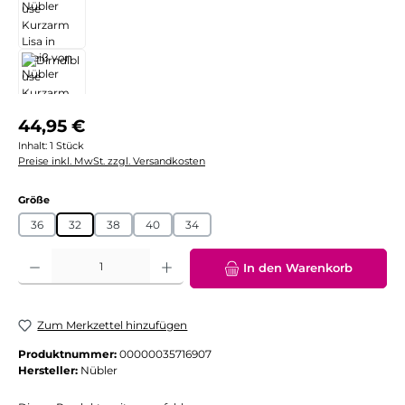
Regulärer Preis:
44,95 €
Inhalt:
1 Stück
Preise inkl. MwSt. zzgl. Versandkosten
auswählen
Größe
36
32
38
40
34
Produkt Anzahl: Gib den gewünschten Wert ein oder benutze die Schaltflächen
In den Warenkorb
Zum Merkzettel hinzufügen
Produktnummer:
00000035716907
Hersteller:
Nübler