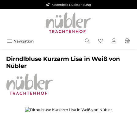
Kostenlose Rücksendung
Zum Hauptinhalt springen
Navigation
Dirndlbluse Kurzarm Lisa in Weiß von
Nübler
Bildergalerie überspringen