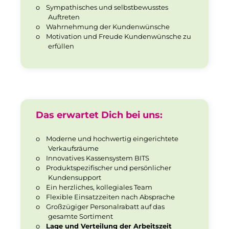
o
Sympathisches und selbstbewusstes
Auftreten
o
Wahrnehmung der Kundenwünsche
o
Motivation und Freude Kundenwünsche zu
erfüllen
Das erwartet Dich bei uns:
o
Moderne und hochwertig eingerichtete
Verkaufsräume
o
Innovatives Kassensystem BITS
o
Produktspezifischer und persönlicher
Kundensupport
o
Ein herzliches, kollegiales Team
o
Flexible Einsatzzeiten nach Absprache
o
Großzügiger Personalrabatt auf das
gesamte Sortiment
o
Lage und Verteilung der Arbeitszeit