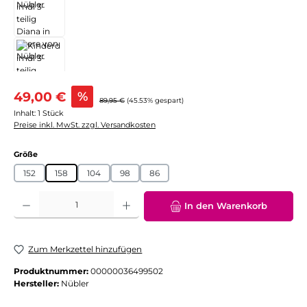
Verkaufspreis:
49,00 €
%
Regulärer Preis:
89,95 €
(45.53% gespart)
Inhalt:
1 Stück
Preise inkl. MwSt. zzgl. Versandkosten
auswählen
Größe
152
158
104
98
86
Produkt Anzahl: Gib den gewünschten Wert ein oder benutze die Schaltflächen
In den Warenkorb
Zum Merkzettel hinzufügen
Produktnummer:
00000036499502
Hersteller:
Nübler