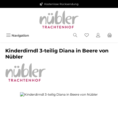
Kostenlose Rücksendung
Zum Hauptinhalt springen
Navigation
Kinderdirndl 3-teilig Diana in Beere von
Nübler
Bildergalerie überspringen