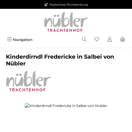
Kostenlose Rücksendung
Zum Hauptinhalt springen
Navigation
Kinderdirndl Fredericke in Salbei von
Nübler
Bildergalerie überspringen