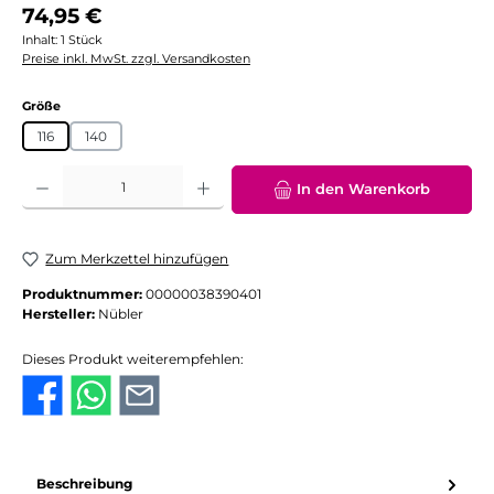
Regulärer Preis:
74,95 €
Inhalt:
1 Stück
Preise inkl. MwSt. zzgl. Versandkosten
auswählen
Größe
116
140
Produkt Anzahl: Gib den gewünschten Wert ein oder benutze die Schaltflächen
In den Warenkorb
Zum Merkzettel hinzufügen
Produktnummer:
00000038390401
Hersteller:
Nübler
Dieses Produkt weiterempfehlen:
Beschreibung