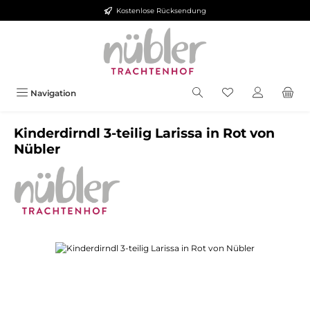
Kostenlose Rücksendung
Zum Hauptinhalt springen
Navigation
Kinderdirndl 3-teilig Larissa in Rot von
Nübler
Bildergalerie überspringen