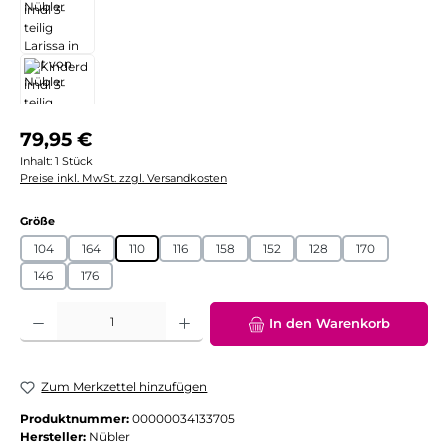
Regulärer Preis:
79,95 €
Inhalt:
1 Stück
Preise inkl. MwSt. zzgl. Versandkosten
auswählen
Größe
104
164
110
116
158
152
128
170
146
176
Produkt Anzahl: Gib den gewünschten Wert ein oder benutze die Schaltflächen
In den Warenkorb
Zum Merkzettel hinzufügen
Produktnummer:
00000034133705
Hersteller:
Nübler