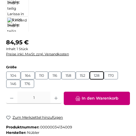
Regulärer Preis:
84,95 €
Inhalt:
1 Stück
Preise inkl. MwSt. zzgl. Versandkosten
auswählen
Größe
104
164
110
116
158
152
128
170
146
176
Produkt Anzahl: Gib den gewünschten Wert ein oder benutze die Schaltflächen
In den Warenkorb
Zum Merkzettel hinzufügen
Produktnummer:
00000034134009
Hersteller:
Nübler