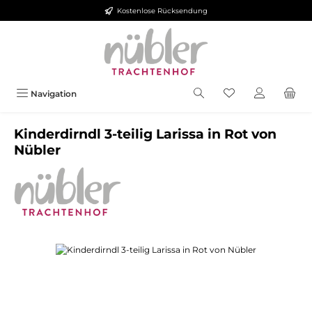
Kostenlose Rücksendung
Zum Hauptinhalt springen
Navigation
Kinderdirndl 3-teilig Larissa in Rot von
Nübler
Bildergalerie überspringen