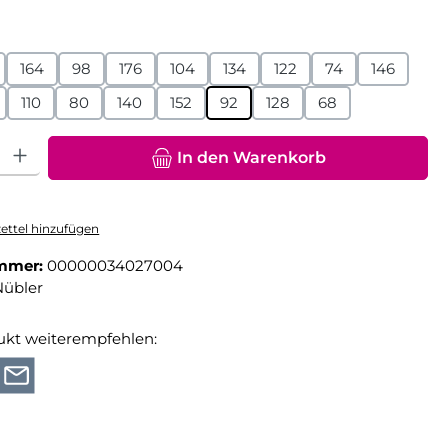
hlen
164
98
176
104
134
122
74
146
110
80
140
152
92
128
68
hl: Gib den gewünschten Wert ein oder benutze die Schaltfläche
In den Warenkorb
ttel hinzufügen
mmer:
00000034027004
Nübler
ukt weiterempfehlen: