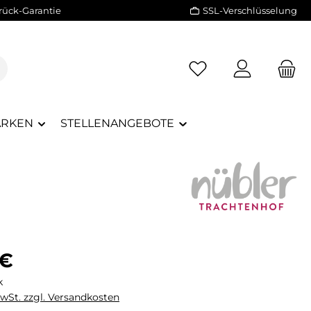
rück-Garantie
SSL-Verschlüsselung
RKEN
STELLENANGEBOTE
eis:
 €
k
MwSt. zzgl. Versandkosten