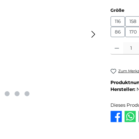
auswä
Größe
116
158
86
170
Produkt Anza
Zum Merkze
Produktnu
Hersteller:
Dieses Prod