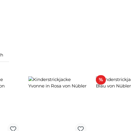
ch
Rabatt
%