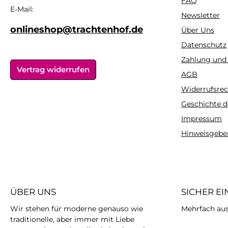
FAQ
vielseitig kombinierbar
vielseitig kombi
E-Mail:
Newsletter
und passt daher zur
und passt dah
alltäglichen Hose, zum
alltäglichen Ho
onlineshop@trachtenhof.de
Über Uns
Dirndl oder zum
Dirndl oder
Datenschutz
Rock.Tipp:Damit
Rock.Tipp:D
Zahlung und
Wolljacken ihre
Wolljacken i
Vertrag widerrufen
ursprüngliche Form
ursprüngliche
AGB
behalten, sollten sie
behalten, sollt
Widerrufsrec
möglichst nicht hängend
möglichst nicht
Geschichte d
getrocknet
getrockne
werden.Pflegehinweis:30°
werden.Pflegehin
Impressum
C Feinwäsche, bei
C Feinwäsche
Hinweisgebe
geringer Hitze
geringer Hi
bügelnMaterial:50%
bügelnMateria
Baumwolle, 50% Polyacryl
Baumwolle, 50% P
ÜBER UNS
SICHER E
Wir stehen für moderne genauso wie
Mehrfach ausg
traditionelle, aber immer mit Liebe