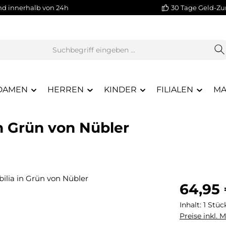
nd innerhalb von 24h
30 Tage Geld-Zu
DAMEN
HERREN
KINDER
FILIALEN
MA
in Grün von Nübler
Regulärer Pr
64,95
Inhalt:
1 Stüc
Preise inkl. 