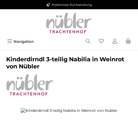
Kostenlose Rücksendung
Zum Hauptinhalt springen
Navigation
Kinderdirndl 3-teilig Nabilia in Weinrot
von Nübler
Bildergalerie überspringen