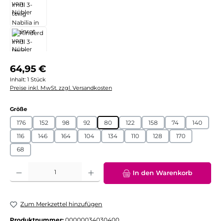
Regulärer Preis:
64,95 €
Inhalt:
1 Stück
Preise inkl. MwSt. zzgl. Versandkosten
auswählen
Größe
176
152
98
92
80
122
158
74
140
116
146
164
104
134
110
128
170
68
Produkt Anzahl: Gib den gewünschten Wert ein oder benutze die Schaltflächen
In den Warenkorb
Zum Merkzettel hinzufügen
Produktnummer:
00000034030400