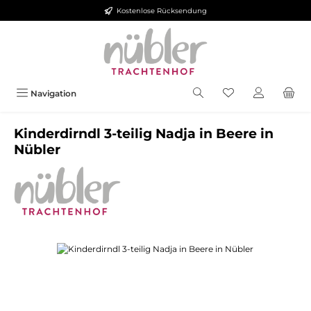
Kostenlose Rücksendung
Zum Hauptinhalt springen
Navigation
Kinderdirndl 3-teilig Nadja in Beere in
Nübler
Bildergalerie überspringen