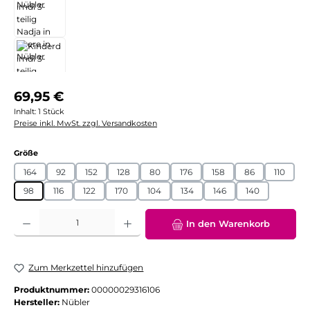
Regulärer Preis:
69,95 €
Inhalt:
1 Stück
Preise inkl. MwSt. zzgl. Versandkosten
auswählen
Größe
164
92
152
128
80
176
158
86
110
98
116
122
170
104
134
146
140
Produkt Anzahl: Gib den gewünschten Wert ein oder benutze die Schaltflächen
In den Warenkorb
Zum Merkzettel hinzufügen
Produktnummer:
00000029316106
Hersteller:
Nübler