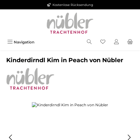
Kostenlose Rücksendung
Zum Hauptinhalt springen
Navigation
Kinderdirndl Kim in Peach von Nübler
Bildergalerie überspringen