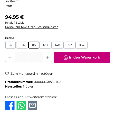
Regulärer Preis:
94,95 €
Inhalt:
1 Stück
Preise inkl. MwSt. zzgl. Versandkosten
auswählen
Größe
92
104
116
128
140
152
164
Produkt Anzahl: Gib den gewünschten Wert ein oder benutze die Schaltflächen
In den Warenkorb
Zum Merkzettel hinzufügen
Produktnummer:
00000038532702
Hersteller:
Nübler
Dieses Produkt weiterempfehlen: