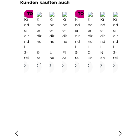
Produktgalerie überspringen
Kunden kauften auch
TOP SELLER
TOP SELLER