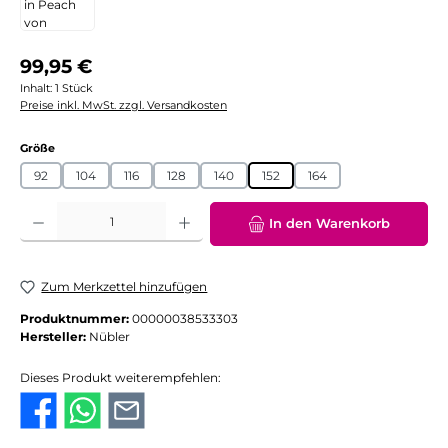
Regulärer Preis:
99,95 €
Inhalt:
1 Stück
Preise inkl. MwSt. zzgl. Versandkosten
auswählen
Größe
92
104
116
128
140
152
164
Produkt Anzahl: Gib den gewünschten Wert ein oder benutze die Schaltflächen
In den Warenkorb
Zum Merkzettel hinzufügen
Produktnummer:
00000038533303
Hersteller:
Nübler
Dieses Produkt weiterempfehlen: