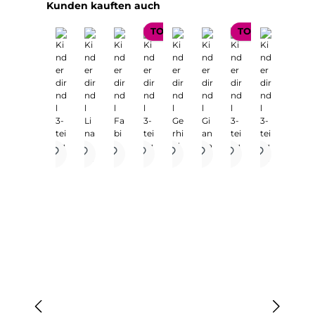
Produktgalerie überspringen
Kunden kauften auch
TOP SELLER
TOP SELLER