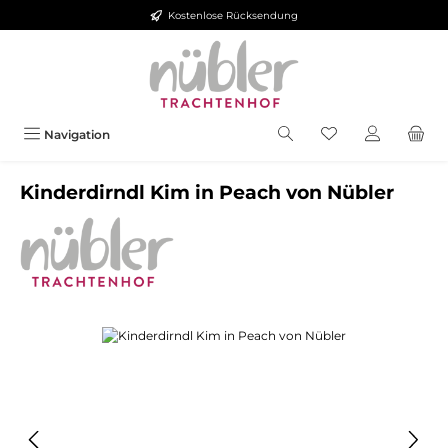
Kostenlose Rücksendung
Zum Hauptinhalt springen
Navigation
Kinderdirndl Kim in Peach von Nübler
Bildergalerie überspringen