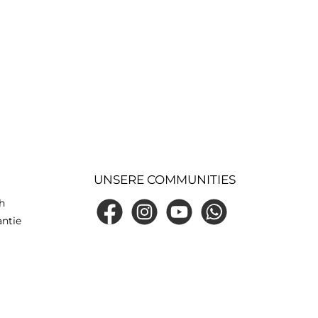
n getragen
Kirchweih, Volksfesten und
n.
Familienfeiern getragen werden.
is:30°C
Pflegehinweis: 30°C Feinwäsche,
i geringer
bei geringer Hitze bügeln
Material: 30% Wolle, 70%
 Polyacryl
Polyacryl
UNSERE COMMUNITIES
h
Facebook
Instagram
YouTube
WhatsApp
antie