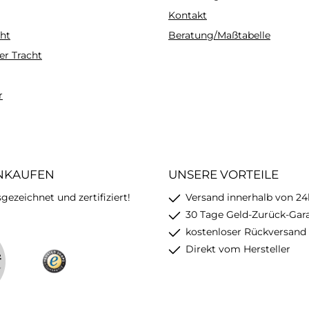
Familienfeier
 Form
ursprüngliche Form
Kontakt
werde
en sie
behalten, sollten sie
ht
Beratung/Maßtabelle
Pflegehinwe
 hängend
möglichst nicht hängend
er Tracht
Feinwäsche, be
t
getrocknet
Hitze bügeln Material:50%
weis:30°
werden.Pflegehinweis:30°
Baumwolle, 50%
, bei
C Feinwäsche, bei
r
tze
geringer Hitze
l:50%
bügelnMaterial:50%
olyacryl
Baumwolle, 50% Polyacryl
INKAUFEN
UNSERE VORTEILE
ezeichnet und zertifiziert!
Versand innerhalb von 24
30 Tage Geld-Zurück-Gar
kostenloser Rückversand
Direkt vom Hersteller