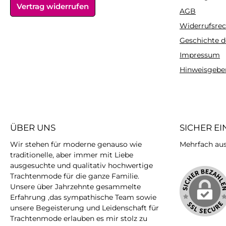
Vertrag widerrufen
ursprüngliche Form
ursprüngliche
AGB
behalten, sollten sie
behalten, sollt
Widerrufsrec
möglichst nicht hängend
möglichst nicht
Geschichte d
getrocknet
getrockne
werden.Pflegehinweis:30°
werden.Pflegehin
Impressum
C Feinwäsche, bei
C Feinwäsche
Hinweisgebe
geringer Hitze
geringer Hi
bügelnMaterial:50%
bügelnMateria
Baumwolle, 50% Polyacryl
Baumwolle, 50% P
ÜBER UNS
SICHER E
Wir stehen für moderne genauso wie
Mehrfach ausg
traditionelle, aber immer mit Liebe
ausgesuchte und qualitativ hochwertige
Trachtenmode für die ganze Familie.
Unsere über Jahrzehnte gesammelte
Erfahrung ,das sympathische Team sowie
unsere Begeisterung und Leidenschaft für
Trachtenmode erlauben es mir stolz zu