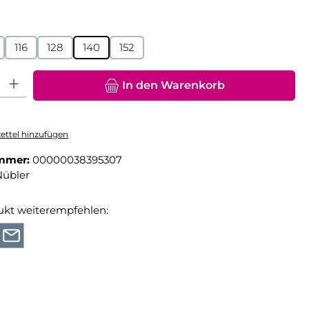
hlen
116
128
140
152
hl: Gib den gewünschten Wert ein oder benutze die Schaltfläche
In den Warenkorb
ttel hinzufügen
mmer:
00000038395307
Nübler
ukt weiterempfehlen: