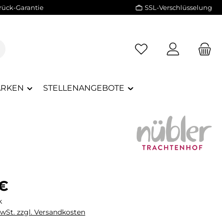
rück-Garantie
SSL-Verschlüsselung
RKEN
STELLENANGEBOTE
eis:
 €
k
MwSt. zzgl. Versandkosten