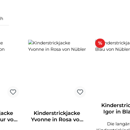
ch
Rabatt
%
Kinderstri
Igor in Bl
jacke
Kinderstrickjacke
Nübl
ur von
Yvonne in Rosa von
Die langä
Nübler