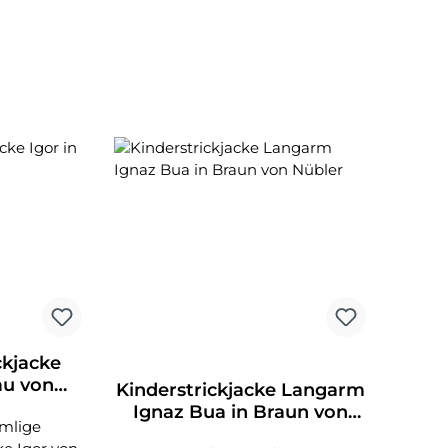
ckjacke
au von
Kinderstrickjacke Langarm
er
Ignaz Bua in Braun von
rmlige
Nübler