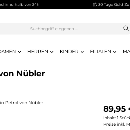
nd innerhalb von 24h
30 Tage Geld-Zu
DAMEN
HERREN
KINDER
FILIALEN
MA
 von Nübler
Regulärer Pr
89,95
Inhalt:
1 Stüc
Preise inkl. 