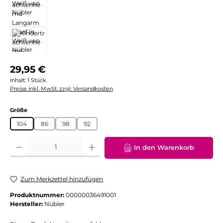
Regulärer Preis:
29,95 €
Inhalt:
1 Stück
Preise inkl. MwSt. zzgl. Versandkosten
auswählen
Größe
104
86
98
92
Produkt Anzahl: Gib den gewünschten Wert ein oder benutze die Schaltflächen
In den Warenkorb
Zum Merkzettel hinzufügen
Produktnummer:
00000036491001
Hersteller:
Nübler