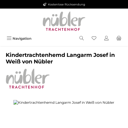
Kostenlose Rücksendung
Zum Hauptinhalt springen
Navigation
Kindertrachtenhemd Langarm Josef in
Weiß von Nübler
Bildergalerie überspringen