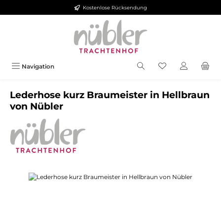
Kostenlose Rücksendung
Zum Hauptinhalt springen
Navigation
Lederhose kurz Braumeister in Hellbraun
von Nübler
Bildergalerie überspringen