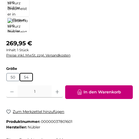
Regulärer Preis:
269,95 €
Inhalt:
1 Stück
Preise inkl. MwSt. zzgl. Versandkosten
auswählen
Größe
50
54
Produkt Anzahl: Gib den gewünschten Wert ein oder benutze die Schaltflächen
In den Warenkorb
Zum Merkzettel hinzufügen
Produktnummer:
00000037801601
Hersteller:
Nübler