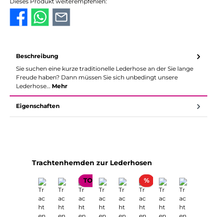
Dieses Produkt weiterempfehlen:
Beschreibung
Sie suchen eine kurze traditionelle Lederhose an der Sie lange
Freude haben? Dann müssen Sie sich unbedingt unsere
Lederhose…
Mehr
Eigenschaften
Produktgalerie überspringen
Trachtenhemden zur Lederhosen
Rabatt
Ra
TOP SELLER
%
%
TOP