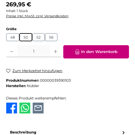
Regulärer Preis:
269,95 €
Inhalt:
1 Stück
Preise inkl. MwSt. zzgl. Versandkosten
auswählen
Größe
48
50
52
56
Produkt Anzahl: Gib den gewünschten Wert ein oder benutze die Schaltflächen
In den Warenkorb
Zum Merkzettel hinzufügen
Produktnummer:
00000039390103
Hersteller:
Nübler
Dieses Produkt weiterempfehlen:
Beschreibung