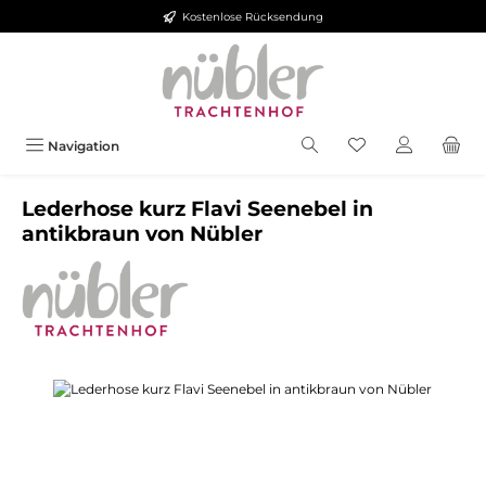
Kostenlose Rücksendung
Zum Hauptinhalt springen
Navigation
Lederhose kurz Flavi Seenebel in
antikbraun von Nübler
Bildergalerie überspringen