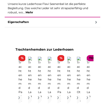
Unsere kurze Lederhose Flavi Seenenbel ist die perfekte
Begleitung. Das weiche Leder ist sehr strapazierfähig und
robust, wo…
Mehr
Eigenschaften
Produktgalerie überspringen
Trachtenhemden zur Lederhosen
Rabatt
Rabatt
%
%
TOP SELL