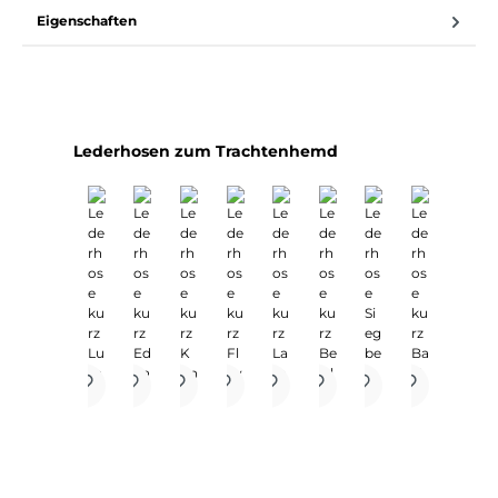
Eigenschaften
Produktgalerie überspringen
Lederhosen zum Trachtenhemd