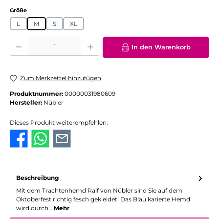
auswählen
Größe
L
M
S
XL
Produkt Anzahl: Gib den gewünschten Wert ein oder benutze die Schaltflächen
In den Warenkorb
Zum Merkzettel hinzufügen
Produktnummer:
00000031980609
Hersteller:
Nübler
Dieses Produkt weiterempfehlen:
Beschreibung
Mit dem Trachtenhemd Ralf von Nübler sind Sie auf dem
Oktoberfest richtig fesch gekleidet! Das Blau karierte Hemd
wird durch…
Mehr