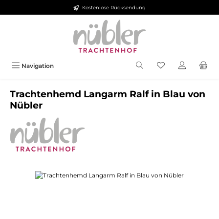
Kostenlose Rücksendung
Zum Hauptinhalt springen
Navigation
Trachtenhemd Langarm Ralf in Blau von
Nübler
Bildergalerie überspringen