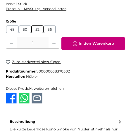
Inhalt:
1 Stück
Preise inkl. MwSt. zzgl. Versandkosten
auswählen
Größe
48
50
52
56
Produkt Anzahl: Gib den gewünschten Wert ein oder benutze die Schaltflächen
In den Warenkorb
Zum Merkzettel hinzufügen
Produktnummer:
00000038370502
Hersteller:
Nübler
Dieses Produkt weiterempfehlen:
Beschreibung
Die kurze Lederhose Kuno Smoke von Nübler ist mehr als nur