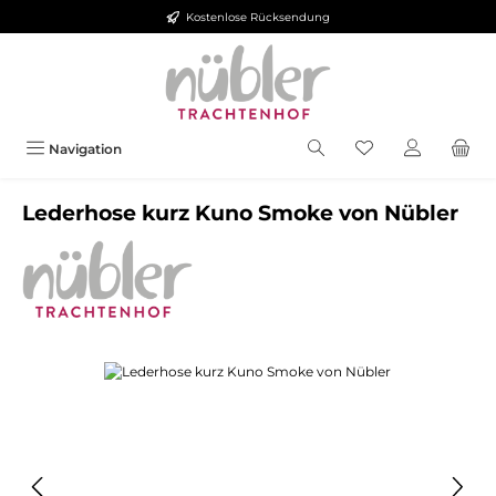
Kostenlose Rücksendung
Zum Hauptinhalt springen
Navigation
Lederhose kurz Kuno Smoke von Nübler
Bildergalerie überspringen