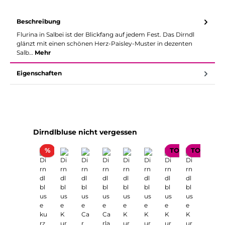
Beschreibung
Flurina in Salbei ist der Blickfang auf jedem Fest. Das Dirndl
glänzt mit einen schönen Herz-Paisley-Muster in dezenten
Salb…
Mehr
Eigenschaften
Produktgalerie überspringen
Dirndlbluse nicht vergessen
Rabatt
%
TOP SELLER
TOP SELL