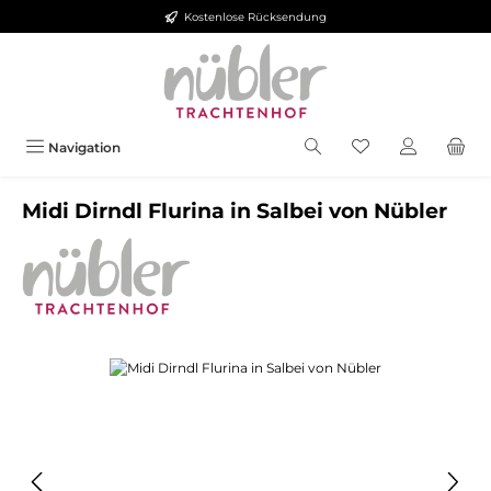
Kostenlose Rücksendung
Zum Hauptinhalt springen
Navigation
Midi Dirndl Flurina in Salbei von Nübler
Bildergalerie überspringen