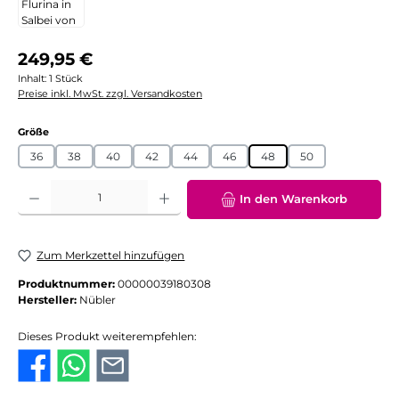
Regulärer Preis:
249,95 €
Inhalt:
1 Stück
Preise inkl. MwSt. zzgl. Versandkosten
auswählen
Größe
36
38
40
42
44
46
48
50
Produkt Anzahl: Gib den gewünschten Wert ein oder benutze die Schaltflächen
In den Warenkorb
Zum Merkzettel hinzufügen
Produktnummer:
00000039180308
Hersteller:
Nübler
Dieses Produkt weiterempfehlen: