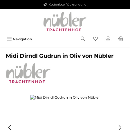
Kostenlose Rücksendung
Zum Hauptinhalt springen
Navigation
Midi Dirndl Gudrun in Oliv von Nübler
Bildergalerie überspringen