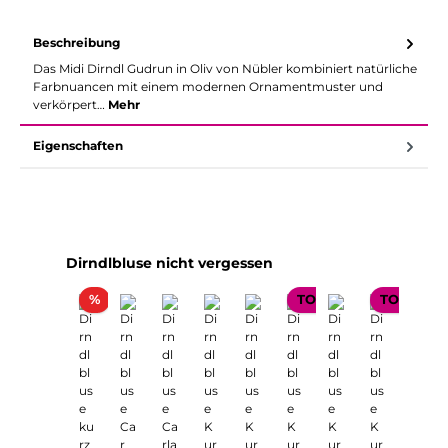
Beschreibung
Das Midi Dirndl Gudrun in Oliv von Nübler kombiniert natürliche
Farbnuancen mit einem modernen Ornamentmuster und
verkörpert…
Mehr
Eigenschaften
Produktgalerie überspringen
Dirndlbluse nicht vergessen
Rabatt
%
TOP SELLER
TOP SELL
TOP