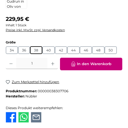
Regulärer Preis:
229,95 €
Inhalt:
1 Stück
Preise inkl. MwSt. zzgl. Versandkosten
auswählen
Größe
34
36
38
40
42
44
46
48
50
Produkt Anzahl: Gib den gewünschten Wert ein oder benutze die Schaltflächen
In den Warenkorb
Zum Merkzettel hinzufügen
Produktnummer:
00000038307706
Hersteller:
Nübler
Dieses Produkt weiterempfehlen: