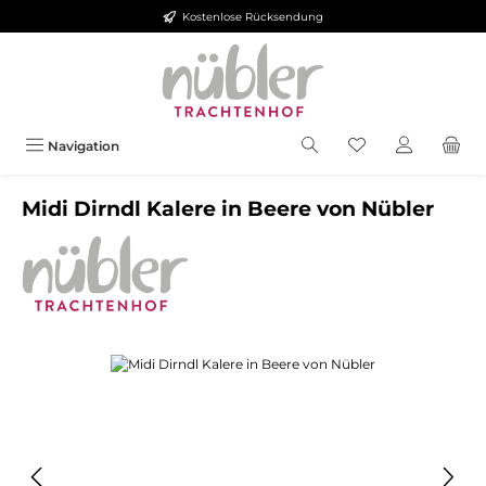
Kostenlose Rücksendung
Zum Hauptinhalt springen
Navigation
Midi Dirndl Kalere in Beere von Nübler
Bildergalerie überspringen