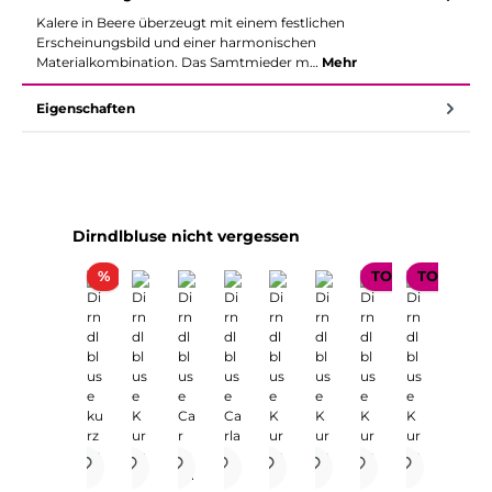
Kalere in Beere überzeugt mit einem festlichen
Erscheinungsbild und einer harmonischen
Materialkombination. Das Samtmieder m…
Mehr
Eigenschaften
Produktgalerie überspringen
Dirndlbluse nicht vergessen
Rabatt
%
TOP SELLER
TOP SELL
TOP