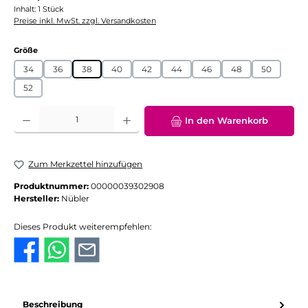
Inhalt:
1 Stück
Preise inkl. MwSt. zzgl. Versandkosten
auswählen
Größe
34
36
38
40
42
44
46
48
50
52
Produkt Anzahl: Gib den gewünschten Wert ein oder benutze die Schaltflächen
In den Warenkorb
Zum Merkzettel hinzufügen
Produktnummer:
00000039302908
Hersteller:
Nübler
Dieses Produkt weiterempfehlen:
Beschreibung