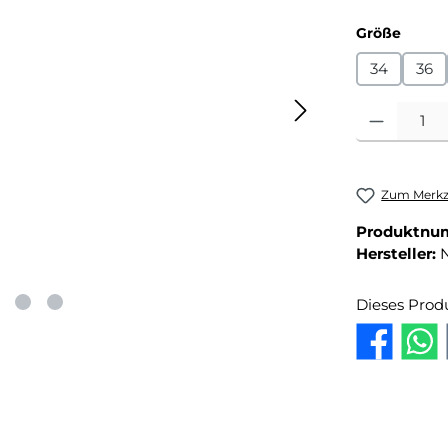
auswä
Größe
34
36
Produkt Anza
Zum Merkze
Produktnu
Hersteller:
Dieses Prod