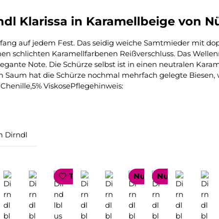
dl Klarissa in Karamellbeige von N
ickfang auf jedem Fest. Das seidig weiche Samtmieder mit d
einen schlichten Karamellfarbenen Reißverschluss. Das Welle
legante Note. Die Schürze selbst ist in einen neutralen Kara
aum hat die Schürze nochmal mehrfach gelegte Biesen, we
Chenille,5% ViskosePflegehinweis:
 Dirndl
LLER
OP SELLER
TOP SELLER
Nur 1 auf Lager!
Nur 1 auf Lager