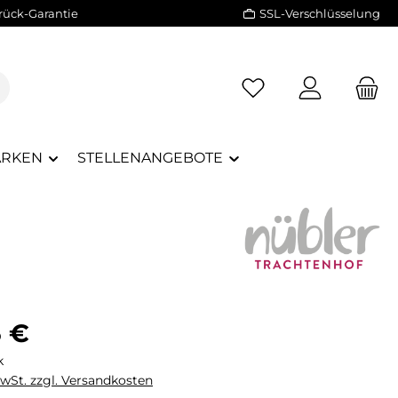
rück-Garantie
SSL-Verschlüsselung
RKEN
STELLENANGEBOTE
eis:
5 €
k
MwSt. zzgl. Versandkosten