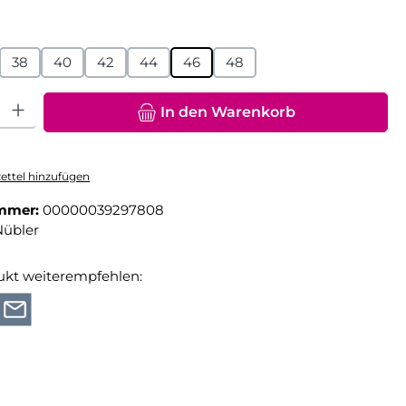
hlen
38
40
42
44
46
48
hl: Gib den gewünschten Wert ein oder benutze die Schaltfläche
In den Warenkorb
ttel hinzufügen
mmer:
00000039297808
Nübler
ukt weiterempfehlen: