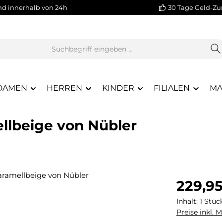
nd innerhalb von 24h
30 Tage Geld-Zu
DAMEN
HERREN
KINDER
FILIALEN
MA
ellbeige von Nübler
Regulärer Pr
229,9
Inhalt:
1 Stüc
Preise inkl. 