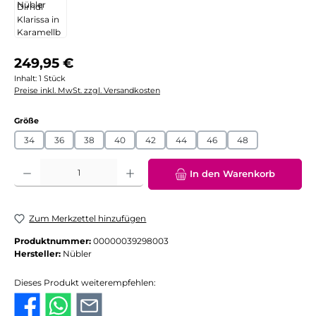
Regulärer Preis:
249,95 €
Inhalt:
1 Stück
Preise inkl. MwSt. zzgl. Versandkosten
auswählen
Größe
34
36
38
40
42
44
46
48
Produkt Anzahl: Gib den gewünschten Wert ein oder benutze die Schaltflächen
In den Warenkorb
Zum Merkzettel hinzufügen
Produktnummer:
00000039298003
Hersteller:
Nübler
Dieses Produkt weiterempfehlen: