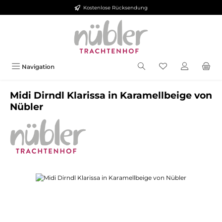
Kostenlose Rücksendung
Zum Hauptinhalt springen
Navigation
Midi Dirndl Klarissa in Karamellbeige von
Nübler
Bildergalerie überspringen