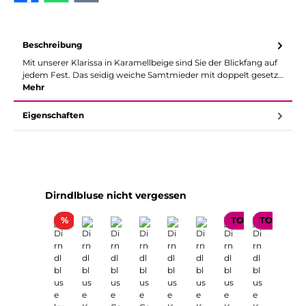
Beschreibung
Mit unserer Klarissa in Karamellbeige sind Sie der Blickfang auf
jedem Fest. Das seidig weiche Samtmieder mit doppelt gesetz…
Mehr
Eigenschaften
Produktgalerie überspringen
Dirndlbluse nicht vergessen
Rabatt
%
TOP SELLER
TOP SELL