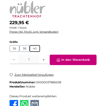
Regulärer Preis:
229,95 €
Inhalt:
1 Stück
Preise inkl. MwSt. zzgl. Versandkosten
auswählen
Größe
36
38
40
Produkt Anzahl: Gib den gewünschten Wert ein oder benutze die Schaltflä
In den Warenkorb
Zum Merkzettel hinzufügen
Produktnummer:
00000037686208
Hersteller:
Nübler
Dieses Produkt weiterempfehlen: