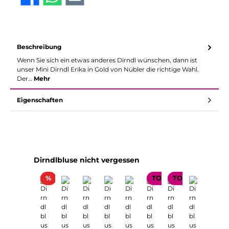
Beschreibung
Wenn Sie sich ein etwas anderes Dirndl wünschen, dann ist
unser Mini Dirndl Erika in Gold von Nübler die richtige Wahl.
Der…
Mehr
Eigenschaften
Produktgalerie überspringen
Dirndlbluse nicht vergessen
Rabatt
%
TOP SELLER
TOP SELLER