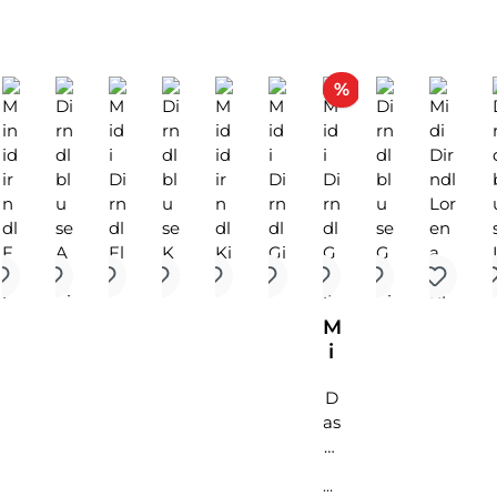
Rabatt
%
M
i
d
D
i
as
D
M
ir
id
n
Pr
i