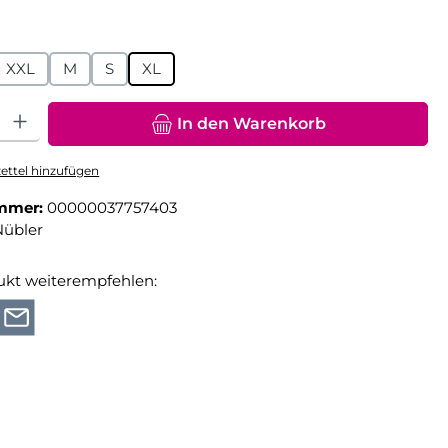
hlen
XXL
M
S
XL
hl: Gib den gewünschten Wert ein oder benutze die Schaltfläche
In den Warenkorb
ttel hinzufügen
mmer:
00000037757403
Nübler
ukt weiterempfehlen: