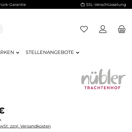
rück-Garantie
SSL-Verschlüsselung
RKEN
STELLENANGEBOTE
eis:
 €
k
MwSt. zzgl. Versandkosten