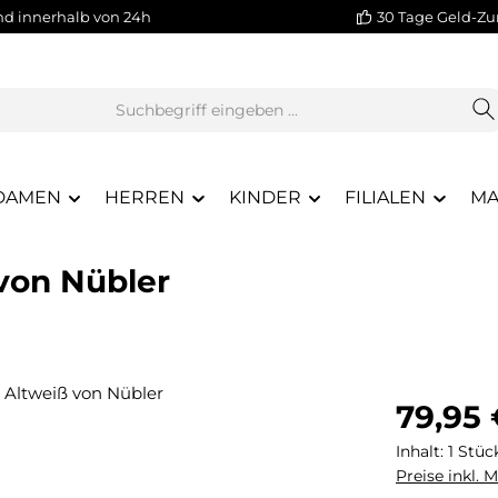
nd innerhalb von 24h
30 Tage Geld-Zu
DAMEN
HERREN
KINDER
FILIALEN
MA
 von Nübler
Regulärer Pr
79,95
Inhalt:
1 Stüc
Preise inkl. 