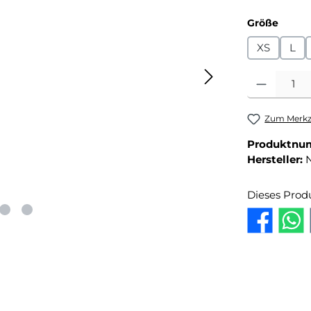
auswä
Größe
XS
L
Produkt Anza
Zum Merkze
Produktnu
Hersteller:
Dieses Prod