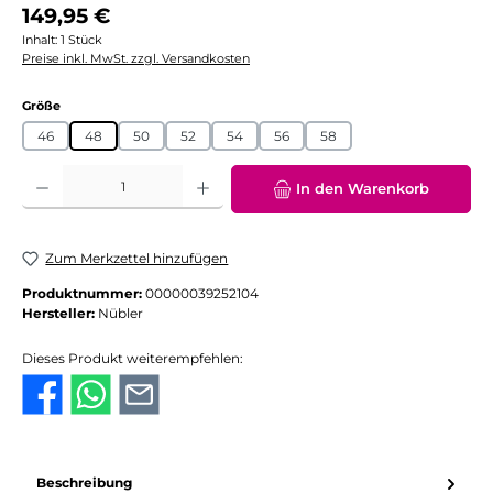
Regulärer Preis:
149,95 €
Inhalt:
1 Stück
Preise inkl. MwSt. zzgl. Versandkosten
auswählen
Größe
46
48
50
52
54
56
58
Produkt Anzahl: Gib den gewünschten Wert ein oder benutze die Schaltflächen
In den Warenkorb
Zum Merkzettel hinzufügen
Produktnummer:
00000039252104
Hersteller:
Nübler
Dieses Produkt weiterempfehlen:
Beschreibung