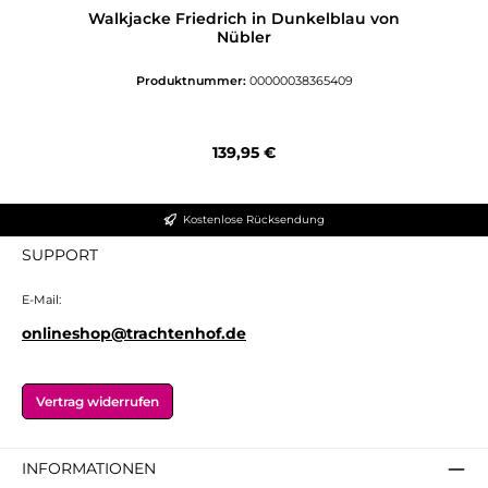
Walkjacke Friedrich in Dunkelblau von
Nübler
Produktnummer:
00000038365409
Regulärer Preis:
139,95 €
Kostenlose Rücksendung
SUPPORT
E-Mail:
onlineshop@trachtenhof.de
Vertrag widerrufen
INFORMATIONEN