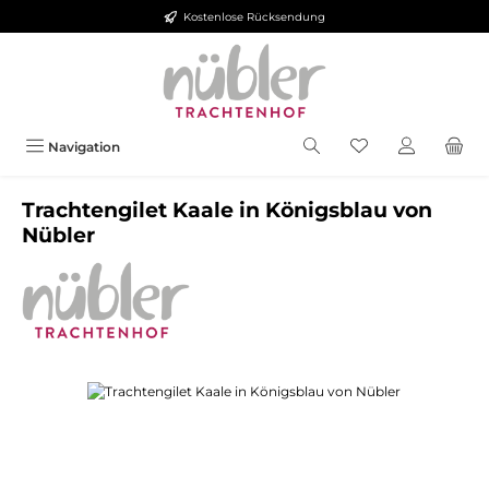
Kostenlose Rücksendung
Zum Hauptinhalt springen
Navigation
Trachtengilet Kaale in Königsblau von
Nübler
Bildergalerie überspringen