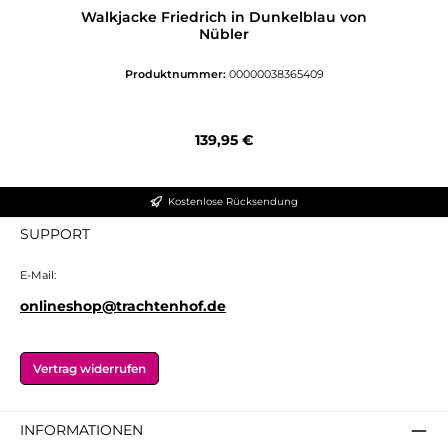
Walkjacke Friedrich in Dunkelblau von
Nübler
Produktnummer:
00000038365409
Regulärer Preis:
139,95 €
Kostenlose Rücksendung
SUPPORT
E-Mail:
onlineshop@trachtenhof.de
Vertrag widerrufen
INFORMATIONEN