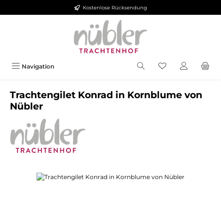
Kostenlose Rücksendung
Zum Hauptinhalt springen
Navigation
Trachtengilet Konrad in Kornblume von
Nübler
Bildergalerie überspringen