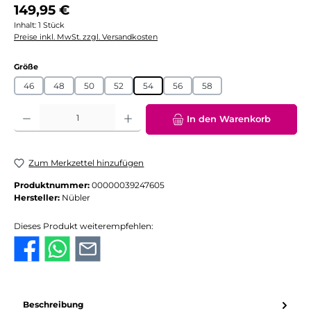
Regulärer Preis:
149,95 €
Inhalt:
1 Stück
Preise inkl. MwSt. zzgl. Versandkosten
auswählen
Größe
46
48
50
52
54
56
58
Produkt Anzahl: Gib den gewünschten Wert ein oder benutze die Schaltflächen
In den Warenkorb
Zum Merkzettel hinzufügen
Produktnummer:
00000039247605
Hersteller:
Nübler
Dieses Produkt weiterempfehlen:
Beschreibung