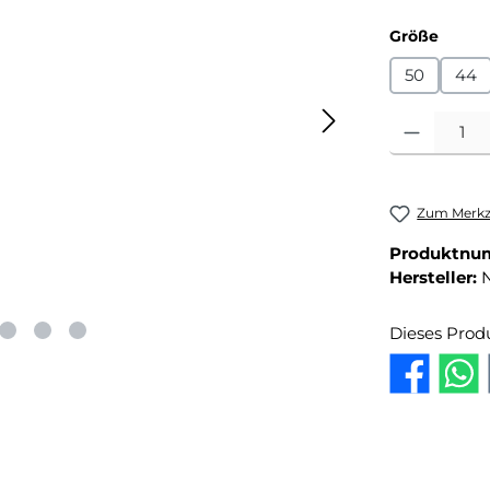
auswä
Größe
50
44
Produkt Anza
Zum Merkze
Produktnu
Hersteller:
Dieses Prod