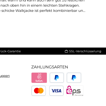
e hält warm und kann auch sehr gut zu festlichen
 nach oben hin in einem leichten Stehkragen.
e schicke Walkjacke ist perfekt kombinierbar und
eier getragen werden. Tipp:Kombinieren Sie die
Hitze bügeln Material:100% Wolle
rück-Garantie
SSL-Verschlüsselung
ZAHLUNGSARTEN
ruppen
Sofort
PayPal
Später bezahlen
Kredit- oder Debitkarte
eps