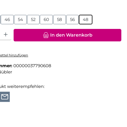
hlen
46
54
52
60
58
56
48
hl: Gib den gewünschten Wert ein oder benutze die Schaltfläche
In den Warenkorb
ttel hinzufügen
mmer:
00000037790608
Nübler
ukt weiterempfehlen: