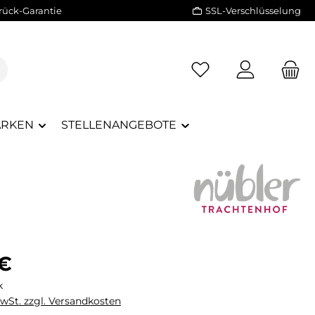
rück-Garantie
SSL-Verschlüsselung
RKEN
STELLENANGEBOTE
eis:
 €
k
MwSt. zzgl. Versandkosten