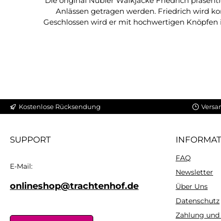
Die original Nübler Walkjacke Friedrich präsent
Anlässen getragen werden. Friedrich wird ko
Geschlossen wird er mit hochwertigen Knöpfen in
kann damit im Alltag als auch auf jeder Hochz
Jacke mit einer lässigen Tracht
Kostenlose Rücksendung
Versa
SUPPORT
INFORMA
FAQ
E-Mail:
Newsletter
onlineshop@trachtenhof.de
Über Uns
Datenschutz
Zahlung und