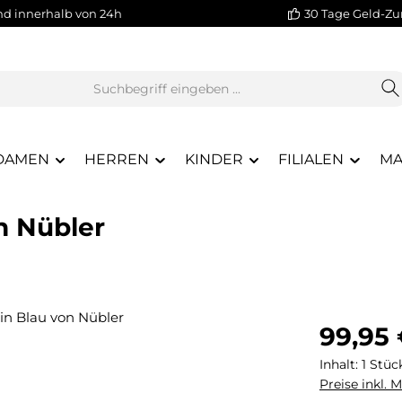
nd innerhalb von 24h
30 Tage Geld-Zu
DAMEN
HERREN
KINDER
FILIALEN
MA
n Nübler
Regulärer Pr
99,95
Inhalt:
1 Stüc
Preise inkl. 