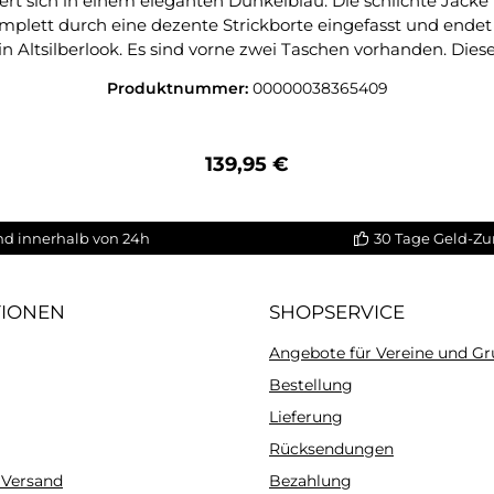
iert sich in einem eleganten Dunkelblau. Die schlichte Jack
mplett durch eine dezente Strickborte eingefasst und endet
 Altsilberlook. Es sind vorne zwei Taschen vorhanden. Dies
eit, Kommunion, Taufe, Firmung, Konfirmation und Familienf
Produktnummer:
00000038365409
enjeans. Pflegehinweise:Reinigung empfohlen, bei geringer 
Regulärer Preis:
139,95 €
nd innerhalb von 24h
30 Tage Geld-Zu
TIONEN
SHOPSERVICE
Angebote für Vereine und G
Bestellung
Lieferung
Rücksendungen
 Versand
Bezahlung