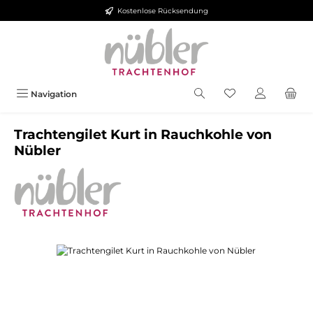
Kostenlose Rücksendung
Zum Hauptinhalt springen
Navigation
Trachtengilet Kurt in Rauchkohle von
Nübler
Bildergalerie überspringen