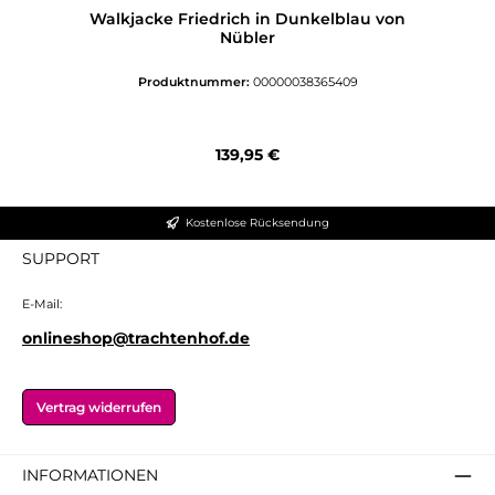
Walkjacke Friedrich in Dunkelblau von
Nübler
Produktnummer:
00000038365409
Regulärer Preis:
139,95 €
Kostenlose Rücksendung
SUPPORT
E-Mail:
onlineshop@trachtenhof.de
Vertrag widerrufen
INFORMATIONEN