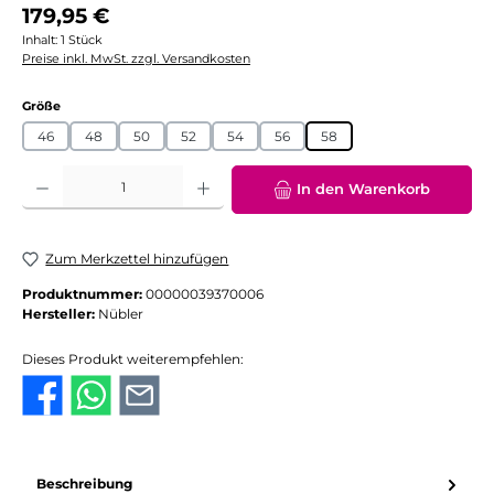
Regulärer Preis:
179,95 €
Inhalt:
1 Stück
Preise inkl. MwSt. zzgl. Versandkosten
auswählen
Größe
46
48
50
52
54
56
58
Produkt Anzahl: Gib den gewünschten Wert ein oder benutze die Schaltflächen
In den Warenkorb
Zum Merkzettel hinzufügen
Produktnummer:
00000039370006
Hersteller:
Nübler
Dieses Produkt weiterempfehlen:
Beschreibung