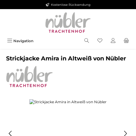
Kostenlose Rücksendung
Zum Hauptinhalt springen
Navigation
Strickjacke Amira in Altweiß von Nübler
Bildergalerie überspringen