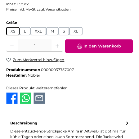
Inhalt:
1 Stück
Preise inkl. MwSt. zzgl. Versandkosten
auswählen
Größe
XS
L
XXL
M
S
XL
Produkt Anzahl: Gib den gewünschten Wert ein oder benutze die Schaltflächen
In den Warenkorb
Zum Merkzettel hinzufügen
Produktnummer:
00000037757007
Hersteller:
Nübler
Dieses Produkt weiterempfehlen:
Beschreibung
Diese entzückende Strickjacke Amira in Altweiß ist optimal für
kühle Tagen oder einen lauen Sommerabend. Die Jacke wird