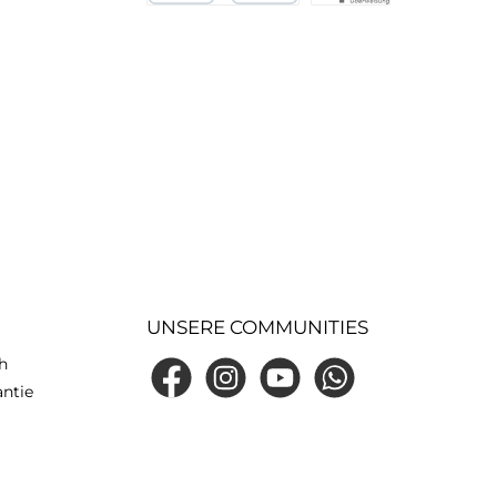
Kredit- oder Debitkarte
eps
UNSERE COMMUNITIES
h
Facebook
Instagram
YouTube
WhatsApp
antie