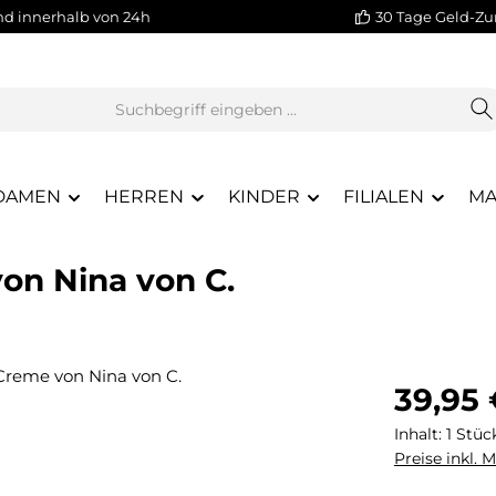
nd innerhalb von 24h
30 Tage Geld-Zu
DAMEN
HERREN
KINDER
FILIALEN
MA
on Nina von C.
Regulärer Pr
39,95
Inhalt:
1 Stüc
Preise inkl. 