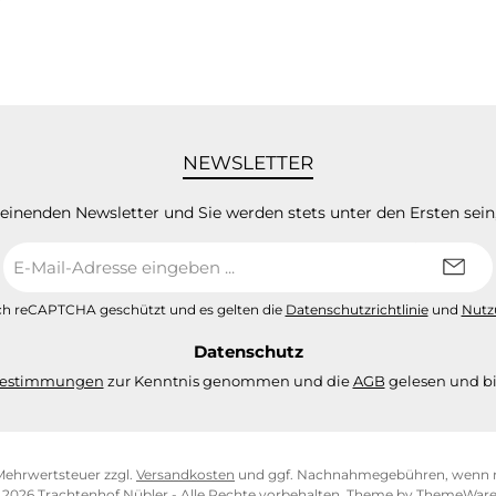
NEWSLETTER
heinenden Newsletter und Sie werden stets unter den Ersten sei
E-
Mail-
Adresse
urch reCAPTCHA geschützt und es gelten die
Datenschutzrichtlinie
und
Nutz
*
Datenschutz
bestimmungen
zur Kenntnis genommen und die
AGB
gelesen und bi
. Mehrwertsteuer zzgl.
Versandkosten
und ggf. Nachnahmegebühren, wenn n
 2026 Trachtenhof Nübler - Alle Rechte vorbehalten. Theme by
ThemeWar