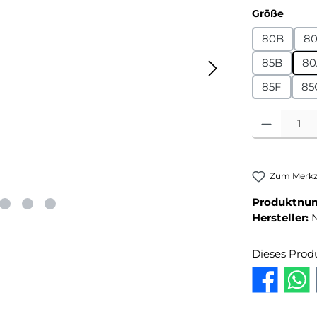
auswä
Größe
80B
8
85B
80
85F
85
Produkt Anza
Zum Merkze
Produktnu
Hersteller:
N
Dieses Prod