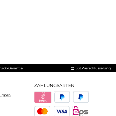
rück-Garantie
SSL-Verschlüsselung
ZAHLUNGSARTEN
ruppen
Sofort
PayPal
Später bezahlen