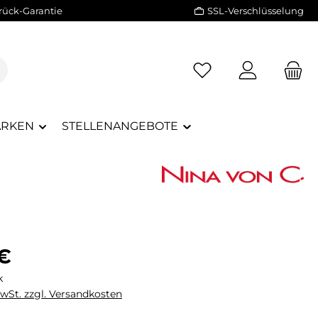
rück-Garantie
SSL-Verschlüsselung
RKEN
STELLENANGEBOTE
eis:
 €
k
MwSt. zzgl. Versandkosten