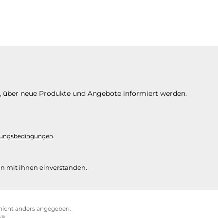
n, über neue Produkte und Angebote informiert werden.
ungsbedingungen
.
n mit ihnen einverstanden.
icht anders angegeben.
e®